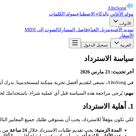
AItoSong
مولد الأغاني بالذكاء الاصطناعي
مولد الكلمات
الأدوات
تمديد الأغنية
مزيل الغناء
فاصل المسارات
الصوت إلى MIDI
الأسعار
العربية
تسجيل الدخول
سياسة الاسترداد
آخر تحديث: 23 مارس 2026
في AItoSong، نسعى لتقديم أفضل تجربة ممكنة لمستخدمينا. ندرك أن الظروف قد تتغير وقد تحتاج إلى طلب استرداد. يُرجى قراءة سياسة الاسترداد هذه بعناية قبل إجراء أي عملية شراء.
مهم:
يُرجى مراجعة هذه السياسة قبل أي عملية شراء. باستخدامك لخدما
1. أهلية الاسترداد
لكي تكون مؤهلاً للاسترداد، يجب أن يستوفي طلبك جميع المعايير التالي
المدة الزمنية:
يجب تقديم طلبات الاسترداد خلال
24 ساعة
من وق
عدد الأغاني المُنشأة:
يجب أن يكون قد تم إنشاء أقل من
5 أغاني كاملة