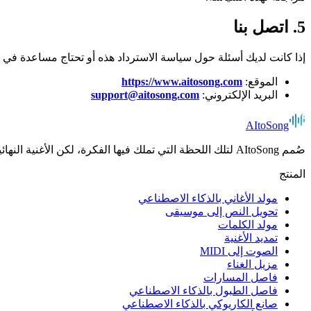
5. اتصل بنا
إذا كانت لديك أسئلة حول سياسة الاسترداد هذه أو تحتاج مساعدة في ط
الموقع:
https://www.aitosong.com
البريد الإلكتروني:
support@aitosong.com
AItoSong
صُمم AItoSong لتلك اللحظة التي تملك فيها الفكرة، لكن الأغنية النهائية لم تكتمل بعد.
المنتج
مولد الأغاني بالذكاء الاصطناعي
تحويل النص إلى موسيقى
مولد الكلمات
تمديد الأغنية
الصوت إلى MIDI
مزيل الغناء
فاصل المسارات
فاصل الطبول بالذكاء الاصطناعي
صانع الكاريوكي بالذكاء الاصطناعي