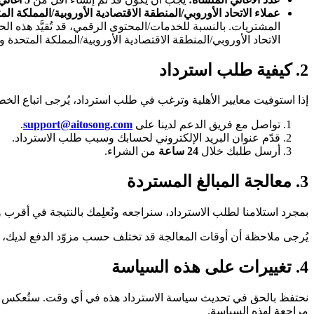
عملاء الاتحاد الأوروبي/المنطقة الاقتصادية الأوروبية/المملكة الم
المشتريات. بالنسبة للخدمات/المحتوى الرقمي، قد تُقيَّد هذه الح
الاتحاد الأوروبي/المنطقة الاقتصادية الأوروبية/المملكة المتحدة و
2. كيفية طلب استرداد
إذا استوفيت معايير الأهلية وترغب في طلب استرداد، يُرجى اتباع الخطو
تواصل مع فريق الدعم لدينا على
support@aitosong.com
.
قدّم عنوان البريد الإلكتروني لحسابك وسبب طلب الاسترداد.
أرسل طلبك خلال
24 ساعة
من الشراء.
3. معالجة المبالغ المستردة
بمجرد استلامنا لطلب الاسترداد، سنراجعه ونُعلِمك بالنتيجة في أقرب و
يُرجى ملاحظة أن أوقات المعالجة قد تختلف حسب مزوّد الدفع لديك، ل
4. تغييرات على هذه السياسة
نحتفظ بالحق في تحديث سياسة الاسترداد هذه في أي وقت. ستُعكس أ
مراجعة لهذه السياسة.