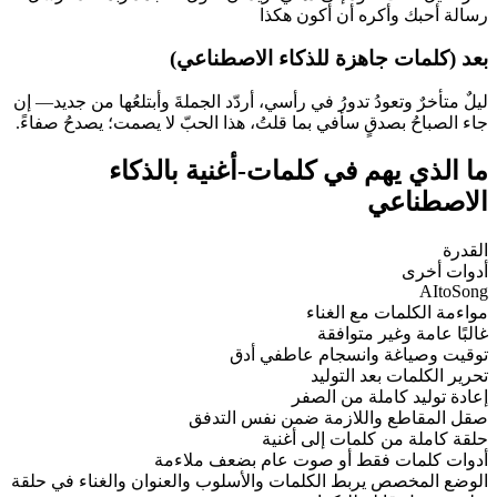
رسالة أحبك وأكره أن أكون هكذا
بعد (كلمات جاهزة للذكاء الاصطناعي)
ليلٌ متأخرٌ وتعودُ تدورُ في رأسي، أردّد الجملةَ وأبتلعُها من جديد— إن
جاء الصباحُ بصدقٍ سأفي بما قلتُ، هذا الحبّ لا يصمت؛ يصدحُ صفاءً.
ما الذي يهم في كلمات-أغنية بالذكاء
الاصطناعي
القدرة
أدوات أخرى
AItoSong
مواءمة الكلمات مع الغناء
غالبًا عامة وغير متوافقة
توقيت وصياغة وانسجام عاطفي أدق
تحرير الكلمات بعد التوليد
إعادة توليد كاملة من الصفر
صقل المقاطع واللازمة ضمن نفس التدفق
حلقة كاملة من كلمات إلى أغنية
أدوات كلمات فقط أو صوت عام بضعف ملاءمة
الوضع المخصص يربط الكلمات والأسلوب والعنوان والغناء في حلقة