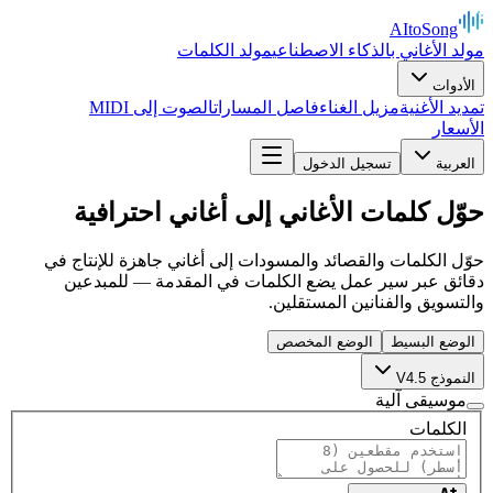
AItoSong
مولد الأغاني بالذكاء الاصطناعي
مولد الكلمات
الأدوات
تمديد الأغنية
مزيل الغناء
فاصل المسارات
الصوت إلى MIDI
الأسعار
العربية
تسجيل الدخول
حوّل كلمات الأغاني إلى أغاني احترافية
حوّل الكلمات والقصائد والمسودات إلى أغاني جاهزة للإنتاج في
دقائق عبر سير عمل يضع الكلمات في المقدمة — للمبدعين
والتسويق والفنانين المستقلين.
الوضع البسيط
الوضع المخصص
النموذج V4.5
موسيقى آلية
الكلمات