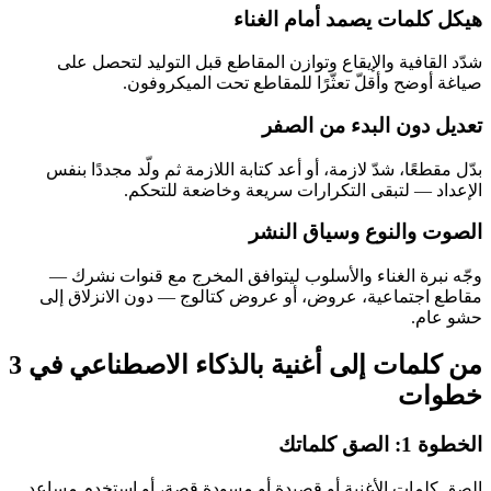
هيكل كلمات يصمد أمام الغناء
شدّد القافية والإيقاع وتوازن المقاطع قبل التوليد لتحصل على
صياغة أوضح وأقلّ تعثّرًا للمقاطع تحت الميكروفون.
تعديل دون البدء من الصفر
بدّل مقطعًا، شدّ لازمة، أو أعد كتابة اللازمة ثم ولّد مجددًا بنفس
الإعداد — لتبقى التكرارات سريعة وخاضعة للتحكم.
الصوت والنوع وسياق النشر
وجّه نبرة الغناء والأسلوب ليتوافق المخرج مع قنوات نشرك —
مقاطع اجتماعية، عروض، أو عروض كتالوج — دون الانزلاق إلى
حشو عام.
من كلمات إلى أغنية بالذكاء الاصطناعي في 3
خطوات
الخطوة 1: الصق كلماتك
الصق كلمات الأغنية أو قصيدة أو مسودة قصة، أو استخدم مساعد