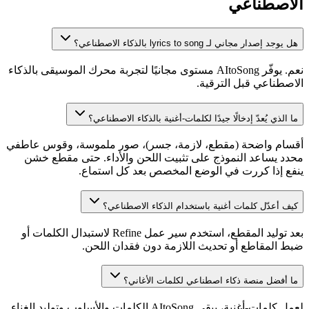
الاصطناعي
هل يوجد إصدار مجاني لـ lyrics to song بالذكاء الاصطناعي؟
نعم. يوفّر AItoSong مستوى مجانيًا لتجربة محرك الموسيقى بالذكاء
الاصطناعي قبل الترقية.
ما الذي يُعدّ إدخالًا جيدًا لكلمات-أغنية بالذكاء الاصطناعي؟
أقسام واضحة (مقطع، لازمة، جسر)، صور ملموسة، وقوس عاطفي
محدد يساعد النموذج على تثبيت اللحن والأداء. حتى مقطع خشن
ينفع إذا كررت في الوضع المخصص بعد كل استماع.
كيف أعدّل كلمات أغنية باستخدام الذكاء الاصطناعي؟
بعد توليد المقطع، استخدم سير عمل Refine لاستبدال الكلمات أو
ضبط المقاطع أو تحديث اللازمة دون فقدان اللحن.
ما أفضل منصة ذكاء اصطناعي لكلمات الأغاني؟
لعمل كلمات-أغنية، يبقي AItoSong الكلمات والأسلوب وتوليد الغناء