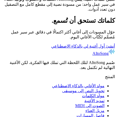
في سير عمل واحد: من مسودة نصية إلى مقطع كامل مع التصقيل
دون تعدد أدوات.
كلماتك تستحق أن تُسمع.
حوّل المسودات إلى أغاني أكثر اكتمالًا في دقائق عبر سير عمل
مُصمَّم لكُتّاب الأغاني اليوم.
أنشئ أول أغنية لي بالذكاء الاصطناعي
AItoSong
صُمم AItoSong لتلك اللحظة التي تملك فيها الفكرة، لكن الأغنية
النهائية لم تكتمل بعد.
المنتج
مولد الأغاني بالذكاء الاصطناعي
تحويل النص إلى موسيقى
مولد الكلمات
تمديد الأغنية
الصوت إلى MIDI
مزيل الغناء
فاصل المسارات