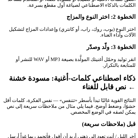
الكلمات بالذكاء الاصطناعي لصياغة أول مقطع بسرعة.
الخطوة 2: اختر النوع والمزاج
اختر النوع (بوب، روك، راب، أو كانتري) وإعدادات المزاج لتشكيل
الآلات وأداء الغناء.
الخطوة 3: ولّد وصدّر
انقر توليد وحمّل أغنيتك المولَّدة بصيغة MP3 أو WAV للنشر أو
للمتابعة بالتكرار.
ذكاء اصطناعي كلمات-أغنية: مسودة خشنة
← نص قابل للغناء
النتائج القوية غالبًا تبدأ بأسطر «تتنفس» — نفس الفكرة، كلمات أقل
حشوًا، وضغط أوضح. فيما يلي مثال من ملاحظات سريعة إلى نص
يمكن لصقه في الوضع المخصص.
قبل (ملاحظات سريعة)
آخر الليل / أنت تعود إلى ذهني أريد أن أقول فأتجمد ربما غداً أرسل