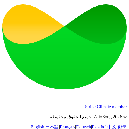
Stripe Climate member
©
2026
AItoSong
.
جميع الحقوق محفوظة.
English
|
日本語
|
Français
|
Deutsch
|
Español
|
中文
|
한국