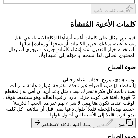
إنشاء كلمات الأغنية
كلمات الأغنية المُنشأة
فيما يلي مثال على كلمات أغنية أنشأها الذكاء الاصطناعي. قبل
إنشاء أغنية، يمكنك تحرير الكلمات أو نسخها أو إعادة إنشائها
باستخدام خيار التعديل. عند إنشاء كلمات جديدة، سيجري استبدال
المحتوى الحالي، لذا انسخه أو حوّله إلى أغنية أولًا.
ضوء الصباح
بوب، هادئ، مريح، جذاب، غناء رجالي
[المقطع 1] ضوء الصباح عبر نافذة مفتوحة شوارع هادئة ما زالت
نصف نائمة كل فكرة تتحرك ببطء مثل وعد أريد أن أفي به [المقطع
2] قهوة دافئة في كوب خزفي بارد أراقب العالم وهو يستيقظ يتوقف
الوقت عندما تكون هنا معي لا شيء يهم غير هذا الحب [اللازمة]
احتفظ بهذه اللحظة قليلًا أطول دعها تبقى قبل أن تتلاشى كل كلمة
تبدو أقرب قليلًا إلى الأغنية التي أحاول قولها
نسخ
تعديل
إنشاء أغنية بالذكاء الاصطناعي
ضوء الصباح