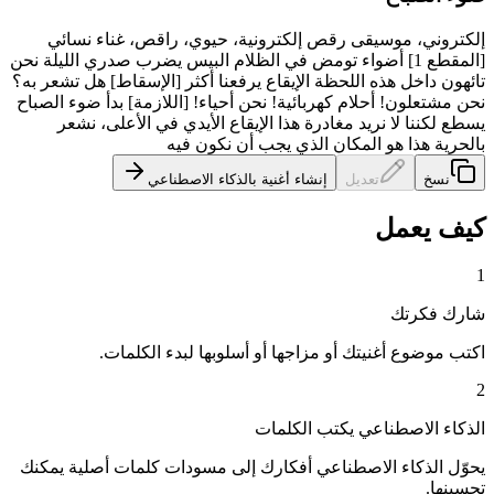
إلكتروني، موسيقى رقص إلكترونية، حيوي، راقص، غناء نسائي
[المقطع 1] أضواء تومض في الظلام البيس يضرب صدري الليلة نحن
تائهون داخل هذه اللحظة الإيقاع يرفعنا أكثر [الإسقاط] هل تشعر به؟
نحن مشتعلون! أحلام كهربائية! نحن أحياء! [اللازمة] بدأ ضوء الصباح
يسطع لكننا لا نريد مغادرة هذا الإيقاع الأيدي في الأعلى، نشعر
بالحرية هذا هو المكان الذي يجب أن نكون فيه
نسخ
تعديل
إنشاء أغنية بالذكاء الاصطناعي
كيف يعمل
1
شارك فكرتك
اكتب موضوع أغنيتك أو مزاجها أو أسلوبها لبدء الكلمات.
2
الذكاء الاصطناعي يكتب الكلمات
يحوّل الذكاء الاصطناعي أفكارك إلى مسودات كلمات أصلية يمكنك
تحسينها.