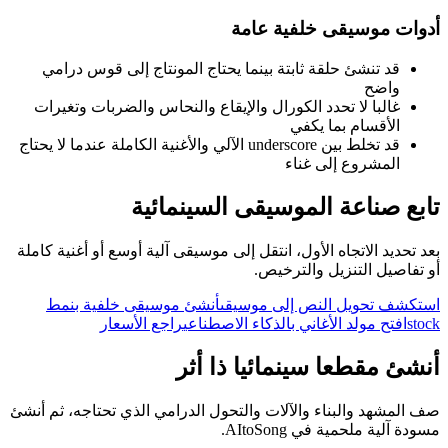
أدوات موسيقى خلفية عامة
قد تنشئ حلقة ثابتة بينما يحتاج المونتاج إلى قوس درامي
واضح
غالبا لا تحدد الكورال والإيقاع والنحاس والضربات وتغيرات
الأقسام بما يكفي
قد تخلط بين underscore الآلي والأغنية الكاملة عندما لا يحتاج
المشروع إلى غناء
تابع صناعة الموسيقى السينمائية
بعد تحديد الاتجاه الأول، انتقل إلى موسيقى آلية أوسع أو أغنية كاملة
أو تفاصيل التنزيل والترخيص.
استكشف تحويل النص إلى موسيقى
أنشئ موسيقى خلفية بنمط
stock
افتح مولد الأغاني بالذكاء الاصطناعي
راجع الأسعار
أنشئ مقطعا سينمائيا ذا أثر
صف المشهد والبناء والآلات والتحول الدرامي الذي تحتاجه، ثم أنشئ
مسودة آلية ملحمية في AItoSong.