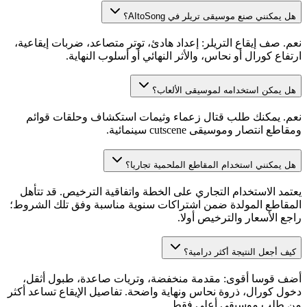
هل يمكنني صنع موسيقى تريلر في AItoSong؟
نعم. صف إيقاع التريلر: إعداد هادئ، توتر متصاعد، ضربات إيقاعية،
ارتفاع كورال أو نحاس، والأثر النهائي أو أسلوب النهاية.
هل يمكن استخدامه لموسيقى الألعاب؟
نعم. يمكنك طلب قتال زعماء وثيمات استكشاف وحلقات قوائم
ومقاطع انتصار وموسيقى cutscene سينمائية.
هل يمكنني استخدام المقاطع الملحمية تجاريا؟
يعتمد الاستخدام التجاري على الخطة واتفاقية الترخيص. قد تتأهل
المقاطع المولدة ضمن اشتراكات سنوية مناسبة وفق تلك الشروط؛
راجع الأسعار والترخيص أولا.
كيف أجعل النتيجة أكثر درامية؟
أضف قوسا أقوى: مقدمة منخفضة، وتريات صاعدة، طبول أثقل،
دخول كورال، ذروة نحاس ونهاية واضحة. تفاصيل الإيقاع تساعد أكثر
من طلب موسيقى أعلى فقط.