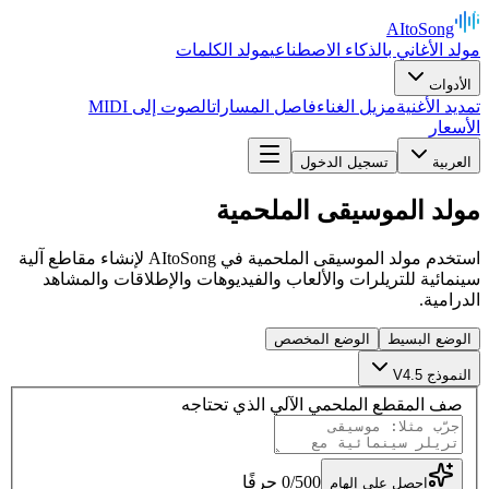
AItoSong
مولد الأغاني بالذكاء الاصطناعي
مولد الكلمات
الأدوات
تمديد الأغنية
مزيل الغناء
فاصل المسارات
الصوت إلى MIDI
الأسعار
العربية
تسجيل الدخول
مولد الموسيقى الملحمية
استخدم مولد الموسيقى الملحمية في AItoSong لإنشاء مقاطع آلية
سينمائية للتريلرات والألعاب والفيديوهات والإطلاقات والمشاهد
الدرامية.
الوضع البسيط
الوضع المخصص
النموذج V4.5
صف المقطع الملحمي الآلي الذي تحتاجه
500
/
0
حرفًا
احصل على إلهام