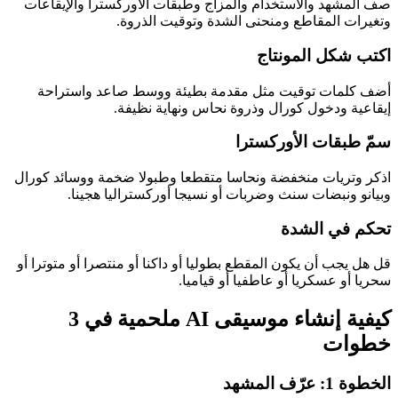
صف المشهد والاستخدام والمزاج وطبقات الأوركسترا والإيقاعات
وتغيرات المقاطع ومنحنى الشدة وتوقيت الذروة.
اكتب شكل المونتاج
أضف كلمات توقيت مثل مقدمة بطيئة ووسط صاعد واستراحة
إيقاعية ودخول كورال وذروة نحاس ونهاية نظيفة.
سمّ طبقات الأوركسترا
اذكر وتريات منخفضة ونحاسا متقطعا وطبولا ضخمة ووسائد كورال
وبيانو ونبضات سنث وضربات أو نسيجا أوركستراليا هجينا.
تحكم في الشدة
قل هل يجب أن يكون المقطع بطوليا أو داكنا أو منتصرا أو متوترا أو
سحريا أو عسكريا أو عاطفيا أو قياميا.
كيفية إنشاء موسيقى AI ملحمية في 3
خطوات
الخطوة 1: عرّف المشهد