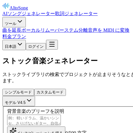
AItoSong
AIソングジェネレーター
歌詞ジェネレーター
ツール
曲を延長
ボーカルリムーバー
ステム分離
音声を MIDI に変換
料金プラン
日本語
ログイン
ストック音楽ジェネレーター
ストックライブラリの検索でプロジェクトが止まりそうなと
ます。
シンプルモード
カスタムモード
モデル V4.5
背景音楽のブリーフを説明
0
/
500
文字