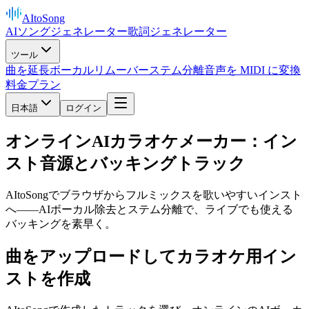
AItoSong
AIソングジェネレーター
歌詞ジェネレーター
ツール
曲を延長
ボーカルリムーバー
ステム分離
音声を MIDI に変換
料金プラン
日本語
ログイン
オンラインAIカラオケメーカー：イン
スト音源とバッキングトラック
AItoSongでブラウザからフルミックスを歌いやすいインスト
へ——AIボーカル除去とステム分離で、ライブでも使える
バッキングを素早く。
曲をアップロードしてカラオケ用イン
ストを作成