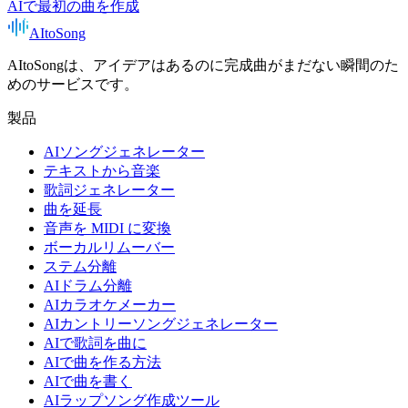
AIで最初の曲を作成
AItoSong
AItoSongは、アイデアはあるのに完成曲がまだない瞬間のた
めのサービスです。
製品
AIソングジェネレーター
テキストから音楽
歌詞ジェネレーター
曲を延長
音声を MIDI に変換
ボーカルリムーバー
ステム分離
AIドラム分離
AIカラオケメーカー
AIカントリーソングジェネレーター
AIで歌詞を曲に
AIで曲を作る方法
AIで曲を書く
AIラップソング作成ツール