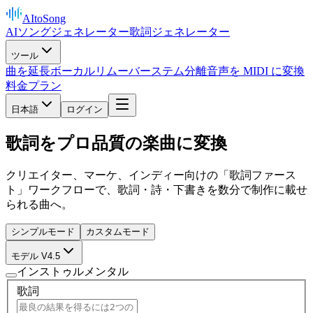
AItoSong
AIソングジェネレーター
歌詞ジェネレーター
ツール
曲を延長
ボーカルリムーバー
ステム分離
音声を MIDI に変換
料金プラン
日本語
ログイン
歌詞をプロ品質の楽曲に変換
クリエイター、マーケ、インディー向けの「歌詞ファース
ト」ワークフローで、歌詞・詩・下書きを数分で制作に載せ
られる曲へ。
シンプルモード
カスタムモード
モデル V4.5
インストゥルメンタル
歌詞