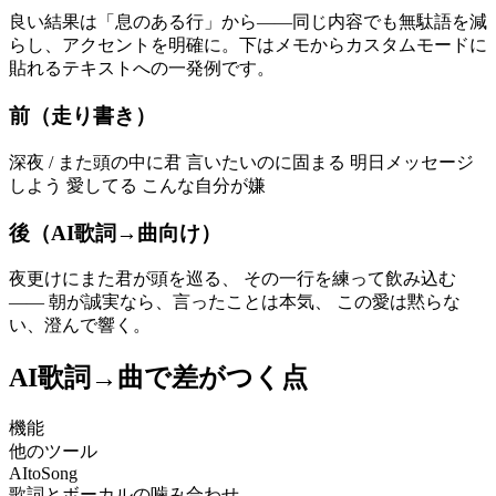
良い結果は「息のある行」から——同じ内容でも無駄語を減
らし、アクセントを明確に。下はメモからカスタムモードに
貼れるテキストへの一発例です。
前（走り書き）
深夜 / また頭の中に君 言いたいのに固まる 明日メッセージ
しよう 愛してる こんな自分が嫌
後（AI歌詞→曲向け）
夜更けにまた君が頭を巡る、 その一行を練って飲み込む
—— 朝が誠実なら、言ったことは本気、 この愛は黙らな
い、澄んで響く。
AI歌詞→曲で差がつく点
機能
他のツール
AItoSong
歌詞とボーカルの噛み合わせ