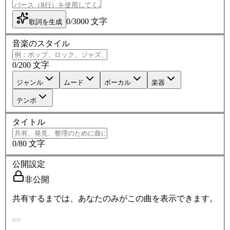
0
/
3000
文字
歌詞を生成
音楽のスタイル
0
/
200
文字
ジャンル
ムード
ボーカル
楽器
テンポ
タイトル
0
/
80
文字
公開設定
非公開
共有するまでは、あなたのみがこの曲を表示できます。