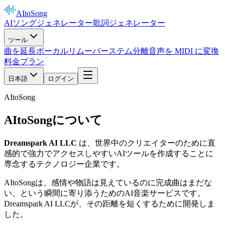
AItoSong
AIソングジェネレーター
歌詞ジェネレーター
ツール
曲を延長
ボーカルリムーバー
ステム分離
音声を MIDI に変換
料金プラン
日本語
ログイン
AItoSong
AItoSongについて
Dreamspark AI LLC
は、世界中のクリエイターのために直
感的で強力でアクセスしやすいAIツールを作成することに
専念するテクノロジー企業です。
AItoSongは、感情や物語は見えているのに完成曲はまだな
い、という瞬間に寄り添うためのAI音楽サービスです。
Dreamspark AI LLCが、その距離を短くするために開発しま
した。