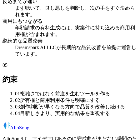
反応までが速い
まず聴いて、良し悪しを判断し、次の手をすぐ決めら
れます。
商用にもつながる
年額請求の有料生成には、実案件に持ち込める商用利
用権が含まれます。
継続的な品質改善
Dreamspark AI LLCが長期的な品質改善を前提に運営し
ています。
05
約束
01
複雑さではなく前進を生むツールを作る
02
所有権と商用利用条件を明確にする
03
創作判断が早くなる方向で品質を改善し続ける
04
目新しさより、実用的な結果を重視する
AItoSong
AItoSongは、アイデアはあるのに完成曲がまだない瞬間のた