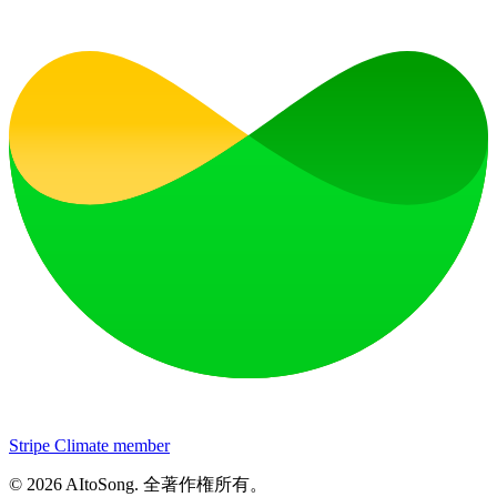
Stripe Climate member
©
2026
AItoSong
.
全著作権所有。