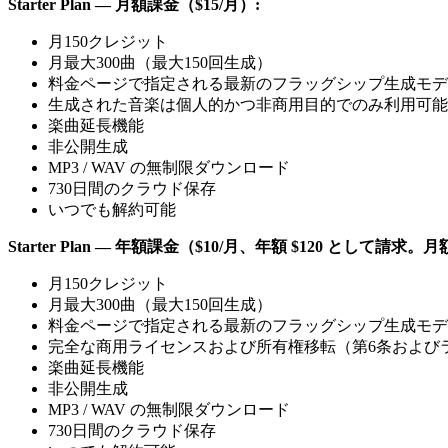
Starter Plan — 月額課金（$15/月）:
月150クレジット
月最大300曲（最大150回生成）
料金ページで指定される最新のフラッグシップ生成モデ
生成された音楽は個人的かつ非商用目的でのみ利用可能
楽曲延長機能
非公開生成
MP3 / WAV の無制限ダウンロード
730日間のクラウド保存
いつでも解約可能
Starter Plan — 年額課金（$10/月、年額 $120 として請求。月
月150クレジット
月最大300曲（最大150回生成）
料金ページで指定される最新のフラッグシップ生成モデ
完全な商用ライセンスおよび所有権移転（第6条および
楽曲延長機能
非公開生成
MP3 / WAV の無制限ダウンロード
730日間のクラウド保存