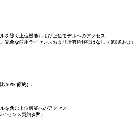
ルを
除く
上位機能および上位モデルへのアクセス
。
完全な
商用ライセンスおよび所有権移転は
なし
（第6条およ
額比 50% 節約）:
ルを
含む
上位機能へのアクセス
ライセンス契約参照）