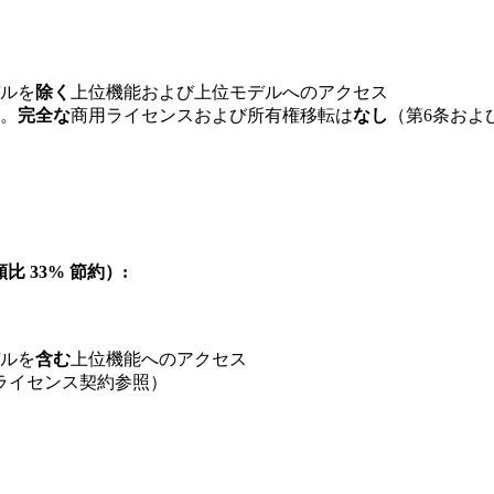
ルを
除く
上位機能および上位モデルへのアクセス
。
完全な
商用ライセンスおよび所有権移転は
なし
（第6条およ
額比 33% 節約）:
ルを
含む
上位機能へのアクセス
ライセンス契約参照）