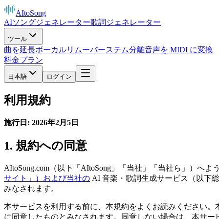
AItoSong
AIソングジェネレーター
歌詞ジェネレーター
ツール
曲を延長
ボーカルリムーバー
ステム分離
音声を MIDI に変換
料金プラン
日本語
ログイン
利用規約
施行日: 2026年2月5日
1. 規約への同意
AItoSong.com（以下「AItoSong」「当社」「当社ら」）へよう
サイト」）および当社の
AI 音楽・歌詞生成サービス（以
みなされます。
本サービスを利用する前に、本規約をよくお読みください。
に同意したものとみなされます。同意しない場合は、本サー