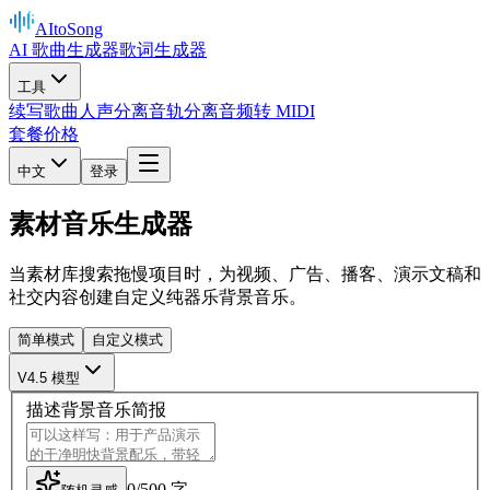
AItoSong
AI 歌曲生成器
歌词生成器
工具
续写歌曲
人声分离
音轨分离
音频转 MIDI
套餐价格
中文
登录
素材音乐生成器
当素材库搜索拖慢项目时，为视频、广告、播客、演示文稿和
社交内容创建自定义纯器乐背景音乐。
简单模式
自定义模式
V4.5 模型
描述背景音乐简报
0
/
500
字