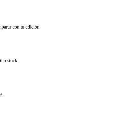
mparar con tu edición.
ilo stock.
e.