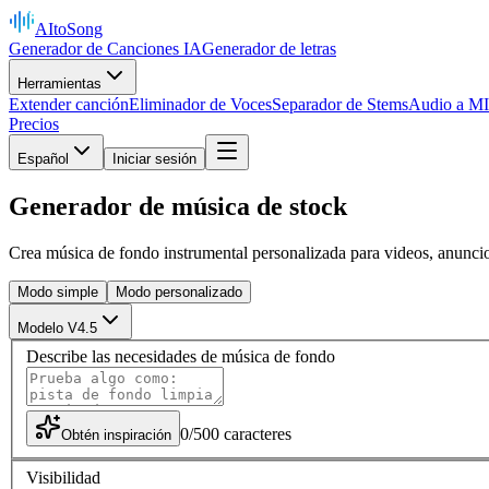
AItoSong
Generador de Canciones IA
Generador de letras
Herramientas
Extender canción
Eliminador de Voces
Separador de Stems
Audio a M
Precios
Español
Iniciar sesión
Generador de música de stock
Crea música de fondo instrumental personalizada para videos, anuncios
Modo simple
Modo personalizado
Modelo V4.5
Describe las necesidades de música de fondo
0
/
500
caracteres
Obtén inspiración
Visibilidad