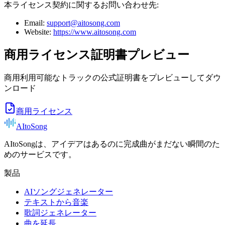
本ライセンス契約に関するお問い合わせ先:
Email:
support@aitosong.com
Website:
https://www.aitosong.com
商用ライセンス証明書プレビュー
商用利用可能なトラックの公式証明書をプレビューしてダウ
ンロード
商用ライセンス
AItoSong
AItoSongは、アイデアはあるのに完成曲がまだない瞬間のた
めのサービスです。
製品
AIソングジェネレーター
テキストから音楽
歌詞ジェネレーター
曲を延長