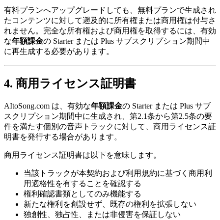
有料プランへアップグレードしても、無料プランで生成され
たコンテンツに対して遡及的に所有権または商用権は付与さ
れません。完全な所有権および商用権を取得するには、有効
な
年額課金
の Starter または Plus サブスクリプション期間中
に再生成する必要があります。
4. 商用ライセンス証明書
AItoSong.com は、有効な
年額課金
の Starter または Plus サブ
スクリプション期間中に生成され、第2.1条から第2.5条の要
件を満たす個別の音声トラックに対して、商用ライセンス証
明書を発行する場合があります。
商用ライセンス証明書は以下を意味します。
当該トラックが本契約および利用規約に基づく商用利
用適格性を有することを確認する
権利確認書類としてのみ機能する
新たな権利を創設せず、既存の権利を拡張しない
独創性、独占性、または非侵害を保証しない