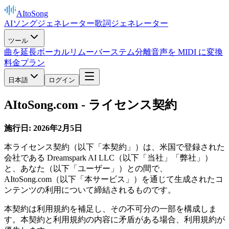
AItoSong
AIソングジェネレーター
歌詞ジェネレーター
ツール
曲を延長
ボーカルリムーバー
ステム分離
音声を MIDI に変換
料金プラン
日本語
ログイン
AItoSong.com - ライセンス契約
施行日: 2026年2月5日
本ライセンス契約（以下「本契約」）は、米国で登録された
会社である Dreamspark AI LLC（以下「当社」「弊社」）
と、あなた（以下「ユーザー」）との間で、
AItoSong.com（以下「本サービス」）を通じて生成されたコ
ンテンツの利用について締結されるものです。
本契約は利用規約を補足し、その不可分の一部を構成しま
す。本契約と利用規約の内容に矛盾がある場合、利用規約が