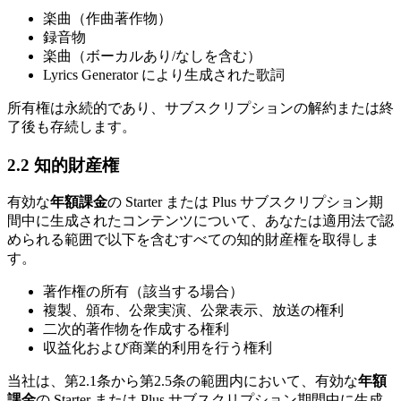
楽曲（作曲著作物）
録音物
楽曲（ボーカルあり/なしを含む）
Lyrics Generator により生成された歌詞
所有権は永続的であり、サブスクリプションの解約または終
了後も存続します。
2.2 知的財産権
有効な
年額課金
の Starter または Plus サブスクリプション期
間中に生成されたコンテンツについて、あなたは適用法で認
められる範囲で以下を含むすべての知的財産権を取得しま
す。
著作権の所有（該当する場合）
複製、頒布、公衆実演、公衆表示、放送の権利
二次的著作物を作成する権利
収益化および商業的利用を行う権利
当社は、第2.1条から第2.5条の範囲内において、有効な
年額
課金
の Starter または Plus サブスクリプション期間中に生成