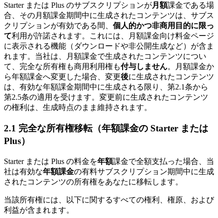
Starter または Plus のサブスクリプションが
月額
課金である場
合、その月額課金期間中に生成されたコンテンツは、サブス
クリプションが有効である間、
個人的かつ非商用目的に限っ
て
利用が許諾されます。これには、月額課金向け料金ページ
に表示される機能（ダウンロードや非公開生成など）が含ま
れます。当社は、月額課金で生成されたコンテンツについ
て、完全な所有権も商用利用権も
付与しません
。月額課金か
ら年額課金へ変更した場合、変更
後
に生成されたコンテンツ
は、有効な年額課金期間中に生成される限り、第2.1条から
第2.5条の適用を受けます。変更前に生成されたコンテンツ
の権利は、生成時点のまま維持されます。
2.1 完全な所有権移転（年額課金の Starter または
Plus）
Starter または Plus の料金を
年額
課金で全額支払った場合、当
社は有効な
年額課金
の有料サブスクリプション期間中に生成
されたコンテンツの所有権をあなたに移転します。
当該所有権には、以下に関するすべての権利、権原、および
利益が含まれます。