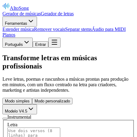
AItoSong
Gerador de músicas
Gerador de letras
Ferramentas
Estender música
Remover vocais
Separar stems
Áudio para MIDI
Planos
Português
Entrar
Transforme letras em músicas
profissionais
Leve letras, poemas e rascunhos a músicas prontas para produção
em minutos, com um fluxo centrado na letra para criadores,
marketing e artistas independentes.
Modo simples
Modo personalizado
Modelo V4.5
Instrumental
Letra