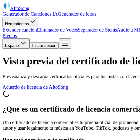
AItoSong
Generador de Canciones IA
Generador de letras
Herramientas
Extender canción
Eliminador de Voces
Separador de Stems
Audio a M
Precios
Español
Iniciar sesión
Vista previa del certificado de l
Previsualiza y descarga certificados oficiales para tus pistas con licen
Acuerdo de licencia de AItoSong
¿Qué es un certificado de licencia comerci
Un certificado de licencia comercial es tu prueba oficial de propieda
autor y usar legalmente tu música en YouTube, TikTok, podcasts y otr
Por qué necesitas este certificado