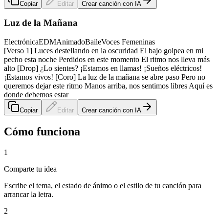
Copiar
Editar
Crear canción con IA
Luz de la Mañana
Electrónica
EDM
Animado
Baile
Voces Femeninas
[Verso 1] Luces destellando en la oscuridad El bajo golpea en mi
pecho esta noche Perdidos en este momento El ritmo nos lleva más
alto [Drop] ¿Lo sientes? ¡Estamos en llamas! ¡Sueños eléctricos!
¡Estamos vivos! [Coro] La luz de la mañana se abre paso Pero no
queremos dejar este ritmo Manos arriba, nos sentimos libres Aquí es
donde debemos estar
Copiar
Editar
Crear canción con IA
Cómo funciona
1
Comparte tu idea
Escribe el tema, el estado de ánimo o el estilo de tu canción para
arrancar la letra.
2