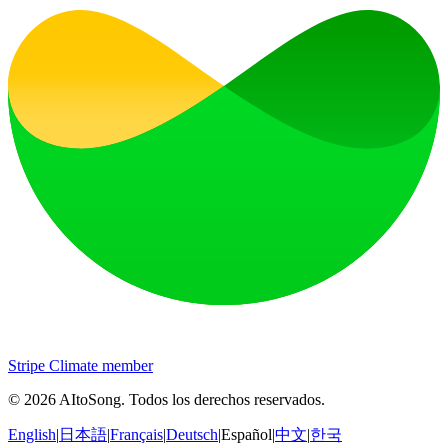
Stripe Climate member
©
2026
AItoSong
.
Todos los derechos reservados.
English
|
日本語
|
Français
|
Deutsch
|
Español
|
中文
|
한국