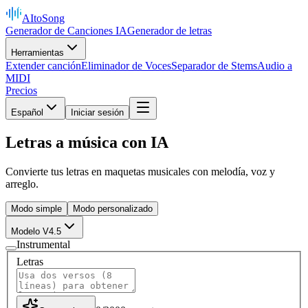
AItoSong
Generador de Canciones IA
Generador de letras
Herramientas
Extender canción
Eliminador de Voces
Separador de Stems
Audio a
MIDI
Precios
Español
Iniciar sesión
Letras a música con IA
Convierte tus letras en maquetas musicales con melodía, voz y
arreglo.
Modo simple
Modo personalizado
Modelo V4.5
Instrumental
Letras