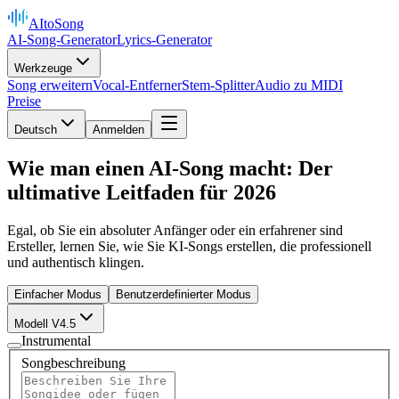
AItoSong
AI-Song-Generator
Lyrics-Generator
Werkzeuge
Song erweitern
Vocal-Entferner
Stem-Splitter
Audio zu MIDI
Preise
Deutsch
Anmelden
Wie man einen AI-Song macht: Der
ultimative Leitfaden für 2026
Egal, ob Sie ein absoluter Anfänger oder ein erfahrener sind
Ersteller, lernen Sie, wie Sie KI-Songs erstellen, die professionell
und authentisch klingen.
Einfacher Modus
Benutzerdefinierter Modus
Modell V4.5
Instrumental
Songbeschreibung