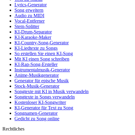
Lyrics-Generator
Song erweitern
Audio zu MIDI
Vocal-Entferner
Stem-Splitter
KI-Drum-Separator
KI-Karaoke-Maker
KI-Country-Song-Generator
KI-Liedtexte zu Songs
So erstellen Sie einen KI-Song
Mit KI einen Song schreiben
KI-Rap-Song-Ersteller
Instrumentalmusik-Generator
Anime-Musikgenerator
Generator für epische Musik
Stock-Musik-Generator
Songtexte mit KI in Musik verwandeln
Songtexte in Songs verwandeln
Kostenloser KI-Songwriter
KI-Generator für Text zu Song
Songnamen-Generator
Gedicht zu Song online
Rechtliches