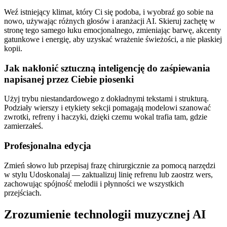
Weź istniejący klimat, który Ci się podoba, i wyobraź go sobie na
nowo, używając różnych głosów i aranżacji AI. Skieruj zachętę w
stronę tego samego łuku emocjonalnego, zmieniając barwę, akcenty
gatunkowe i energię, aby uzyskać wrażenie świeżości, a nie płaskiej
kopii.
Jak nakłonić sztuczną inteligencję do zaśpiewania
napisanej przez Ciebie piosenki
Użyj trybu niestandardowego z dokładnymi tekstami i strukturą.
Podziały wierszy i etykiety sekcji pomagają modelowi szanować
zwrotki, refreny i haczyki, dzięki czemu wokal trafia tam, gdzie
zamierzałeś.
Profesjonalna edycja
Zmień słowo lub przepisaj frazę chirurgicznie za pomocą narzędzi
w stylu Udoskonalaj — zaktualizuj linię refrenu lub zaostrz wers,
zachowując spójność melodii i płynności we wszystkich
przejściach.
Zrozumienie technologii muzycznej AI