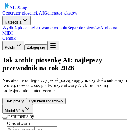
AItoSong
Generator piosenek AI
Generator tekstów
Narzędzia
Wydłuż piosenkę
Usuwanie wokalu
Separator stemów
Audio na
MIDI
Cennik
Polski
Zaloguj się
Jak zrobić piosenkę AI: najlepszy
przewodnik na rok 2026
Niezależnie od tego, czy jesteś początkującym, czy doświadczonym
twórcą, dowiedz się, jak tworzyć utwory AI, które brzmią
profesjonalnie i autentycznie.
Tryb prosty
Tryb niestandardowy
Model V4.5
Instrumentalny
Opis utworu