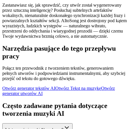
Zastanawiasz się, jak sprawdzić, czy utwór został wygenerowany
przez sztuczną inteligencję? Posłuchaj subtelnych artefaktów
wokalnych, nienaturalnie doskonałego synchronizacji każdej frazy i
powtarzalnych kształtów sekcji. AItoSong jest dostrojony pod kątem
wyrazistych, ludzkich występów — naturalnego wibrato,
przestrzeni do oddychania i wiarygodnej prozodii — dzięki czemu
Twoje wydawnictwa brzmią celowo, a nie automatycznie.
Narzędzia pasujące do tego przepływu
pracy
Połącz ten przewodnik z tworzeniem tekstów, generowaniem
pełnych utworów i podpowiedziami instrumentalnymi, aby szybciej
przejść od tekstu do gotowego dźwięku.
Otwórz generator tekstów AI
Otwórz Tekst na muzykę
Otwórz
generator utworów AI
Często zadawane pytania dotyczące
tworzenia muzyki AI