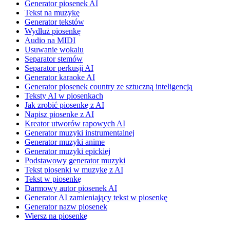
Generator piosenek AI
Tekst na muzykę
Generator tekstów
Wydłuż piosenkę
Audio na MIDI
Usuwanie wokalu
Separator stemów
Separator perkusji AI
Generator karaoke AI
Generator piosenek country ze sztuczną inteligencją
Teksty AI w piosenkach
Jak zrobić piosenkę z AI
Napisz piosenke z AI
Kreator utworów rapowych AI
Generator muzyki instrumentalnej
Generator muzyki anime
Generator muzyki epickiej
Podstawowy generator muzyki
Tekst piosenki w muzykę z AI
Tekst w piosenkę
Darmowy autor piosenek AI
Generator AI zamieniający tekst w piosenkę
Generator nazw piosenek
Wiersz na piosenkę