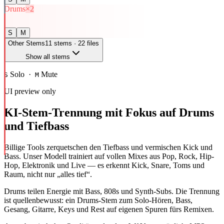
Drums
×2
S
M
Other Stems
11
stems ·
22
files
Show all stems
Rhythm
Solo ·
Mute
Bass
S
×
2
M
UI preview only
S
M
Percussion
×
2
KI-Stem-Trennung mit Fokus auf Drums
und Tiefbass
S
M
Harmonic
Billige Tools zerquetschen den Tiefbass und vermischen Kick und
Guitar
×
3
Bass. Unser Modell trainiert auf vollen Mixes aus Pop, Rock, Hip-
Hop, Elektronik und Live — es erkennt Kick, Snare, Toms und
Raum, nicht nur „alles tief“.
S
M
Keyboard
×
3
Drums teilen Energie mit Bass, 808s und Synth-Subs. Die Trennung
ist quellenbewusst: ein Drums-Stem zum Solo-Hören, Bass,
Gesang, Gitarre, Keys und Rest auf eigenen Spuren fürs Remixen.
S
M
Orchestral