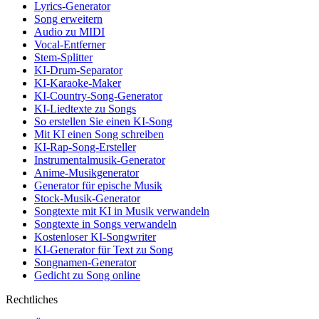
Lyrics-Generator
Song erweitern
Audio zu MIDI
Vocal-Entferner
Stem-Splitter
KI-Drum-Separator
KI-Karaoke-Maker
KI-Country-Song-Generator
KI-Liedtexte zu Songs
So erstellen Sie einen KI-Song
Mit KI einen Song schreiben
KI-Rap-Song-Ersteller
Instrumentalmusik-Generator
Anime-Musikgenerator
Generator für epische Musik
Stock-Musik-Generator
Songtexte mit KI in Musik verwandeln
Songtexte in Songs verwandeln
Kostenloser KI-Songwriter
KI-Generator für Text zu Song
Songnamen-Generator
Gedicht zu Song online
Rechtliches