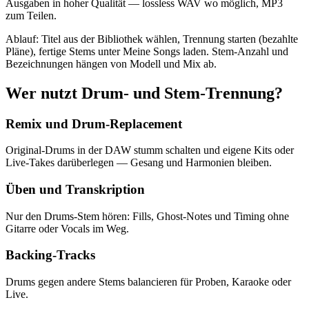
Ausgaben in hoher Qualität — lossless WAV wo möglich, MP3
Brass
×
2
zum Teilen.
S
M
Ablauf: Titel aus der Bibliothek wählen, Trennung starten (bezahlte
Strings
×
2
Pläne), fertige Stems unter Meine Songs laden. Stem-Anzahl und
Bezeichnungen hängen von Modell und Mix ab.
S
M
Wer nutzt Drum- und Stem-Trennung?
Woodwinds
×
2
Remix und Drum-Replacement
S
M
Electronic
Original-Drums in der DAW stumm schalten und eigene Kits oder
Synth
×
2
Live-Takes darüberlegen — Gesang und Harmonien bleiben.
Üben und Transkription
S
M
Vocal
Vocals
Nur den Drums-Stem hören: Fills, Ghost-Notes und Timing ohne
Gitarre oder Vocals im Weg.
S
M
Backing-Tracks
Backing Vocals
Drums gegen andere Stems balancieren für Proben, Karaoke oder
S
M
Live.
Atmospheric