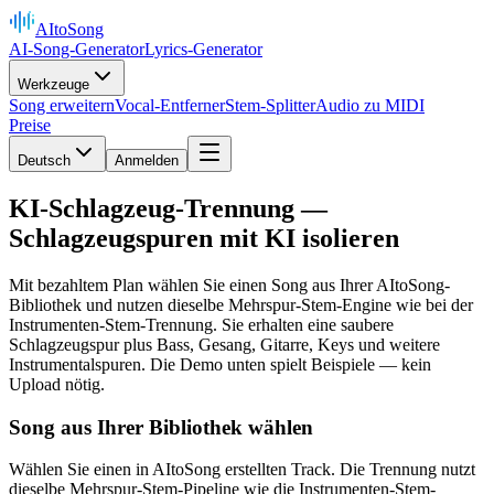
AItoSong
AI-Song-Generator
Lyrics-Generator
Werkzeuge
Song erweitern
Vocal-Entferner
Stem-Splitter
Audio zu MIDI
Preise
Deutsch
Anmelden
KI-Schlagzeug-Trennung —
Schlagzeugspuren mit KI isolieren
Mit bezahltem Plan wählen Sie einen Song aus Ihrer AItoSong-
Bibliothek und nutzen dieselbe Mehrspur-Stem-Engine wie bei der
Instrumenten-Stem-Trennung. Sie erhalten eine saubere
Schlagzeugspur plus Bass, Gesang, Gitarre, Keys und weitere
Instrumentalspuren. Die Demo unten spielt Beispiele — kein
Upload nötig.
Song aus Ihrer Bibliothek wählen
Wählen Sie einen in AItoSong erstellten Track. Die Trennung nutzt
dieselbe Mehrspur-Stem-Pipeline wie die Instrumenten-Stem-