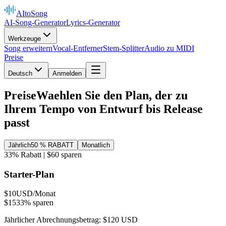
AItoSong
AI-Song-Generator
Lyrics-Generator
Werkzeuge
Song erweitern
Vocal-Entferner
Stem-Splitter
Audio zu MIDI
Preise
Deutsch
Anmelden
Preise
Waehlen Sie den Plan, der zu
Ihrem Tempo von Entwurf bis Release
passt
Jährlich
50 % RABATT
Monatlich
33% Rabatt | $60 sparen
Starter-Plan
$10
USD/Monat
$15
33% sparen
Jährlicher Abrechnungsbetrag: $120 USD