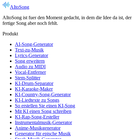
AItoSong
AItoSong ist fuer den Moment gedacht, in dem die Idee da ist, der
fertige Song aber noch fehlt.
Produkt
AI-Song-Generator
Text-zu-Musik
Lyrics-Generator
Song erweitern
Audio zu MIDI
Vocal-Entferner
Stem-Splitter
KI-Drum-Separator
KI-Karaoke-Maker
KI-Country-Song-Generator
KI-Liedtexte zu Songs
So erstellen Sie einen KI-Song
Mit KI einen Song schreiben
KI-Rap-Song-Ersteller
Instrumentalmusik-Generator
Anime-Musikgenerator
Generator für epische Musik