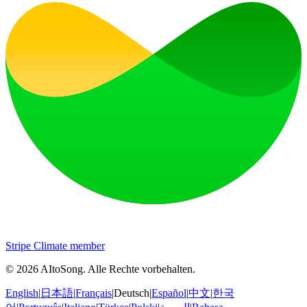
Stripe Climate member
©
2026
AItoSong
.
Alle Rechte vorbehalten.
English
|
日本語
|
Français
|
Deutsch
|
Español
|
中文
|
한국