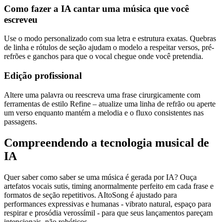
Como fazer a IA cantar uma música que você
escreveu
Use o modo personalizado com sua letra e estrutura exatas. Quebras
de linha e rótulos de seção ajudam o modelo a respeitar versos, pré-
refrões e ganchos para que o vocal chegue onde você pretendia.
Edição profissional
Altere uma palavra ou reescreva uma frase cirurgicamente com
ferramentas de estilo Refine – atualize uma linha de refrão ou aperte
um verso enquanto mantém a melodia e o fluxo consistentes nas
passagens.
Compreendendo a tecnologia musical de
IA
Quer saber como saber se uma música é gerada por IA? Ouça
artefatos vocais sutis, timing anormalmente perfeito em cada frase e
formatos de seção repetitivos. AItoSong é ajustado para
performances expressivas e humanas - vibrato natural, espaço para
respirar e prosódia verossímil - para que seus lançamentos pareçam
intencionais, não robóticos.