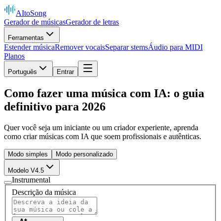
AItoSong
Gerador de músicas
Gerador de letras
Ferramentas
Estender música
Remover vocais
Separar stems
Áudio para MIDI
Planos
Português
Entrar
Como fazer uma música com IA: o guia
definitivo para 2026
Quer você seja um iniciante ou um criador experiente, aprenda
como criar músicas com IA que soem profissionais e autênticas.
Modo simples
Modo personalizado
Modelo V4.5
Instrumental
Descrição da música