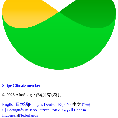
Stripe Climate member
©
2026
AItoSong
.
保留所有权利。
English
|
日本語
|
Français
|
Deutsch
|
Español
|
中文
|
한국
어
|
Português
|
Italiano
|
Türkçe
|
Polski
|
العربية
|
Bahasa
Indonesia
|
Nederlands