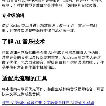
在 自定义模式 中使用你的完整歌词与结构。通过换行和段落
标签，可帮助模型更准确地处理主歌、预副歌和副歌位置。
专业级编辑
借助 Refine 类工具进行精准修改：改一个词、重写一句副
歌，且在多次调整中保持旋律与流动感一致。
了解 AI 音乐技术
想知道如何判断歌曲是否由 AI 生成？可留意细微人声伪影、
过度完美的节奏以及段落结构重复。AItoSong 针对类人表达
做了优化，包含自然颤音、呼吸留白和可信的语调韵律，让作
品更像有意识创作而非机械输出。
适配此流程的工具
将本指南与歌词优先写作、整曲生成和纯音乐提示结合，可更
快从文字走到成品音频。
打开 AI 歌词生成器
打开 文字转音乐
打开 AI 歌曲生成器