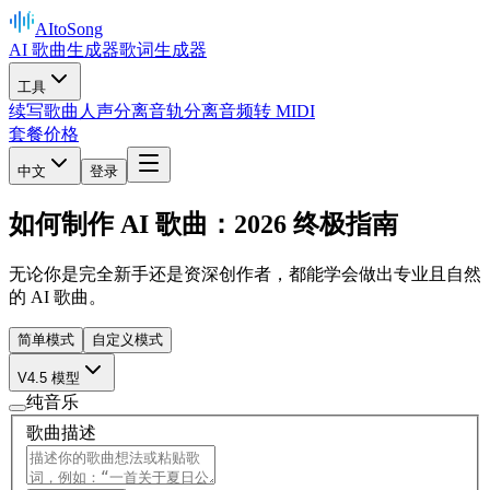
AItoSong
AI 歌曲生成器
歌词生成器
工具
续写歌曲
人声分离
音轨分离
音频转 MIDI
套餐价格
中文
登录
如何制作 AI 歌曲：2026 终极指南
无论你是完全新手还是资深创作者，都能学会做出专业且自然
的 AI 歌曲。
简单模式
自定义模式
V4.5 模型
纯音乐
歌曲描述