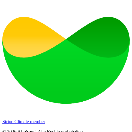
Stripe Climate member
©
2026
AItoSong
.
Alle Rechte vorbehalten.