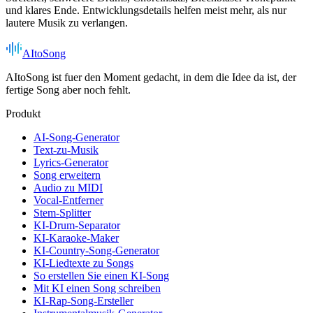
und klares Ende. Entwicklungsdetails helfen meist mehr, als nur
lautere Musik zu verlangen.
AItoSong
AItoSong ist fuer den Moment gedacht, in dem die Idee da ist, der
fertige Song aber noch fehlt.
Produkt
AI-Song-Generator
Text-zu-Musik
Lyrics-Generator
Song erweitern
Audio zu MIDI
Vocal-Entferner
Stem-Splitter
KI-Drum-Separator
KI-Karaoke-Maker
KI-Country-Song-Generator
KI-Liedtexte zu Songs
So erstellen Sie einen KI-Song
Mit KI einen Song schreiben
KI-Rap-Song-Ersteller