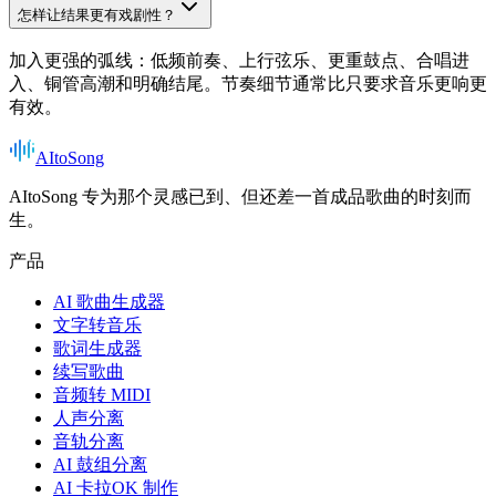
怎样让结果更有戏剧性？
加入更强的弧线：低频前奏、上行弦乐、更重鼓点、合唱进
入、铜管高潮和明确结尾。节奏细节通常比只要求音乐更响更
有效。
AItoSong
AItoSong 专为那个灵感已到、但还差一首成品歌曲的时刻而
生。
产品
AI 歌曲生成器
文字转音乐
歌词生成器
续写歌曲
音频转 MIDI
人声分离
音轨分离
AI 鼓组分离
AI 卡拉OK 制作