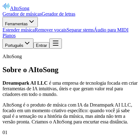
AItoSong
Gerador de músicas
Gerador de letras
Ferramentas
Estender música
Remover vocais
Separar stems
Áudio para MIDI
Planos
Português
Entrar
AItoSong
Sobre o AItoSong
Dreamspark AI LLC
é uma empresa de tecnologia focada em criar
ferramentas de IA intuitivas, úteis e que geram valor real para
criadores em todo o mundo.
AItoSong é o produto de música com IA da Dreamspark AI LLC,
focado em um momento criativo específico: quando você já sabe
qual é a sensação ou a história da música, mas ainda não tem a
versão pronta. Criamos o AItoSong para encurtar essa distância.
01