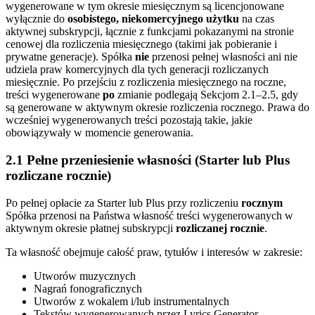
wygenerowane w tym okresie miesięcznym są licencjonowane
wyłącznie do
osobistego, niekomercyjnego użytku
na czas
aktywnej subskrypcji, łącznie z funkcjami pokazanymi na stronie
cenowej dla rozliczenia miesięcznego (takimi jak pobieranie i
prywatne generacje). Spółka
nie
przenosi pełnej własności ani nie
udziela praw komercyjnych dla tych generacji rozliczanych
miesięcznie. Po przejściu z rozliczenia miesięcznego na roczne,
treści wygenerowane
po
zmianie podlegają Sekcjom 2.1–2.5, gdy
są generowane w aktywnym okresie rozliczenia rocznego. Prawa do
wcześniej wygenerowanych treści pozostają takie, jakie
obowiązywały w momencie generowania.
2.1 Pełne przeniesienie własności (Starter lub Plus
rozliczane rocznie)
Po pełnej opłacie za Starter lub Plus przy rozliczeniu
rocznym
Spółka przenosi na Państwa własność treści wygenerowanych w
aktywnym okresie płatnej subskrypcji
rozliczanej rocznie
.
Ta własność obejmuje całość praw, tytułów i interesów w zakresie:
Utworów muzycznych
Nagrań fonograficznych
Utworów z wokalem i/lub instrumentalnych
Tekstów wygenerowanych przez Lyrics Generator