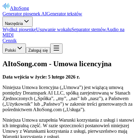
AItoSong
Generator piosenek AI
Generator tekstów
Narzędzia
Wydłuż piosenkę
Usuwanie wokalu
Separator stemów
Audio na
MIDI
Cennik
Polski
Zaloguj się
AItoSong.com - Umowa licencyjna
Data wejścia w życie: 5 lutego 2026 r.
Niniejsza Umowa licencyjna („Umowa”) jest wiążącą umową
pomiędzy Dreamspark AI LLC, spółką zarejestrowaną w Stanach
Zjednoczonych („Spółka”, „my”, „nas” lub „nasz”), a Państwem
(„Użytkownik” lub „Państwo”) w zakresie treści generowanych za
pośrednictwem AItoSong.com („Usługa”).
Niniejsza Umowa uzupełnia Warunki korzystania z usługi i stanowi
ich integralną część. W razie sprzeczności postanowień niniejszej
Umowy z Warunkami korzystania z usługi, pierwszeństwo mają
Warunki korzystania z usługi.