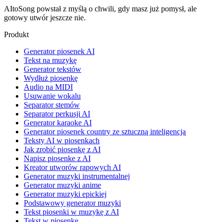
AItoSong powstał z myślą o chwili, gdy masz już pomysł, ale
gotowy utwór jeszcze nie.
Produkt
Generator piosenek AI
Tekst na muzykę
Generator tekstów
Wydłuż piosenkę
Audio na MIDI
Usuwanie wokalu
Separator stemów
Separator perkusji AI
Generator karaoke AI
Generator piosenek country ze sztuczną inteligencją
Teksty AI w piosenkach
Jak zrobić piosenkę z AI
Napisz piosenke z AI
Kreator utworów rapowych AI
Generator muzyki instrumentalnej
Generator muzyki anime
Generator muzyki epickiej
Podstawowy generator muzyki
Tekst piosenki w muzykę z AI
Tekst w piosenkę