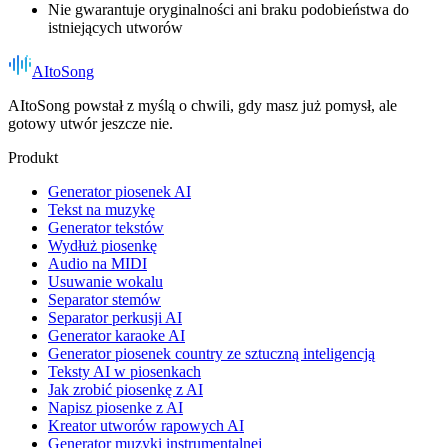
Nie gwarantuje oryginalności ani braku podobieństwa do
istniejących utworów
AItoSong
AItoSong powstał z myślą o chwili, gdy masz już pomysł, ale
gotowy utwór jeszcze nie.
Produkt
Generator piosenek AI
Tekst na muzykę
Generator tekstów
Wydłuż piosenkę
Audio na MIDI
Usuwanie wokalu
Separator stemów
Separator perkusji AI
Generator karaoke AI
Generator piosenek country ze sztuczną inteligencją
Teksty AI w piosenkach
Jak zrobić piosenkę z AI
Napisz piosenke z AI
Kreator utworów rapowych AI
Generator muzyki instrumentalnej