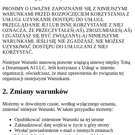
PROSIMY O UWAŻNE ZAPOZNANIE SIĘ Z NINIEJSZYMI
WARUNKAMI PRZED ROZPOCZĘCIEM KORZYSTANIA Z
USŁUGI. UZYSKANIE DOSTĘPU DO USŁUGI,
PRZEGLĄDANIE JEJ LUB INNE KORZYSTANIE Z NIEJ
OZNACZA, ŻE PRZECZYTAŁEŚ(-AŚ), ZROZUMIAŁEŚ(-AŚ)
I ZGADZASZ SIĘ BYĆ ZWIĄZANY(-A) NINIEJSZYMI
WARUNKAMI. JEŚLI SIĘ NIE ZGADZASZ, NIE MOŻESZ
UZYSKIWAĆ DOSTĘPU DO USŁUGI ANI Z NIEJ
KORZYSTAĆ.
Niniejsze Warunki stanowią prawnie wiążącą umowę między Tobą
a Dreamspark AI LLC. Jeśli korzystasz z Usługi w imieniu
organizacji, oświadczasz, że masz uprawnienia do związania tej
organizacji niniejszymi Warunkami.
2. Zmiany warunków
Możemy w dowolnym czasie, według wyłącznego uznania,
zmieniać niniejsze Warunki. W takim przypadku możemy:
Opublikować zmienione Warunki na tej stronie
Zaktualizować datę wejścia w życie u góry strony
Wysłać powiadomienie e-mail o istotnych zmianach