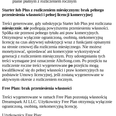
planie płatnym z rozliczeniem rocznym
Starter lub Plus z rozliczeniem miesięcznym: brak pełnego
przeniesienia własności i pełnej licencji komercyjnej
Treści generowane, gdy subskrypcja Starter lub Plus jest rozliczana
miesięcznie
,
nie
podlegają powyższemu przeniesieniu własności.
Spółka nie przenosi pełnego tytułu ani praw komercyjnych.
Otrzymujesz wyłącznie ograniczoną, osobistą, niekomercyjną
licencję na czas aktywnej subskrypcji wraz z funkcjami opisanymi
na stronie cenowej dla rozliczenia miesięcznego. Nie możesz
monetyzować, sprzedawać ani komercyjnie wykorzystywać
generacji z rozliczeniem miesięcznym. Przy udostępnianiu tych
treści wymagane jest oznaczenie AItoSong.com. Po przejściu na
rozliczenie roczne treści wygenerowane
po
przejściu mogą
kwalifikować się do pełnej własności i praw komercyjnych na
podstawie Umowy licencyjnej, jeśli zostaną wygenerowane w
aktywnym okresie z rozliczeniem rocznym.
Free Plan: brak przeniesienia własności
Treści wygenerowane w ramach Free Plan pozostają własnością
Dreamspark AI LLC. Użytkownicy Free Plan otrzymują wyłącznie
ograniczoną, osobistą, niekomercyjną licencję.
Użytkownicy Free Plan: