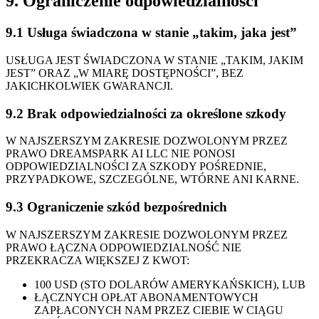
9. Ograniczenie odpowiedzialności
9.1 Usługa świadczona w stanie „takim, jaka jest”
USŁUGA JEST ŚWIADCZONA W STANIE „TAKIM, JAKIM
JEST” ORAZ „W MIARĘ DOSTĘPNOŚCI”, BEZ
JAKICHKOLWIEK GWARANCJI.
9.2 Brak odpowiedzialności za określone szkody
W NAJSZERSZYM ZAKRESIE DOZWOLONYM PRZEZ
PRAWO DREAMSPARK AI LLC NIE PONOSI
ODPOWIEDZIALNOŚCI ZA SZKODY POŚREDNIE,
PRZYPADKOWE, SZCZEGÓLNE, WTÓRNE ANI KARNE.
9.3 Ograniczenie szkód bezpośrednich
W NAJSZERSZYM ZAKRESIE DOZWOLONYM PRZEZ
PRAWO ŁĄCZNA ODPOWIEDZIALNOŚĆ NIE
PRZEKRACZA WIĘKSZEJ Z KWOT:
100 USD (STO DOLARÓW AMERYKAŃSKICH), LUB
ŁĄCZNYCH OPŁAT ABONAMENTOWYCH
ZAPŁACONYCH NAM PRZEZ CIEBIE W CIĄGU