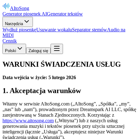
AItoSong
Generator piosenek AI
Generator tekstów
Narzędzia
Wydłuż piosenkę
Usuwanie wokalu
Separator stemów
Audio na
MIDI
Cennik
Polski
Zaloguj się
WARUNKI ŚWIADCZENIA USŁUG
Data wejścia w życie: 5 lutego 2026
1. Akceptacja warunków
Witamy w serwisie AItoSong.com („AItoSong”, „Spółka”, „my”,
„nas” lub „nam”), prowadzonym przez Dreamspark AI LLC, spółkę
zarejestrowaną w Stanach Zjednoczonych. Korzystając z
https://www.aitosong.com
(„Witryna”) lub z naszych usług
generowania muzyki i tekstów piosenek przy użyciu sztucznej
inteligencji (łącznie „Usługa”), akceptujesz niniejsze Warunki
świadczenia usług („Warunki”).