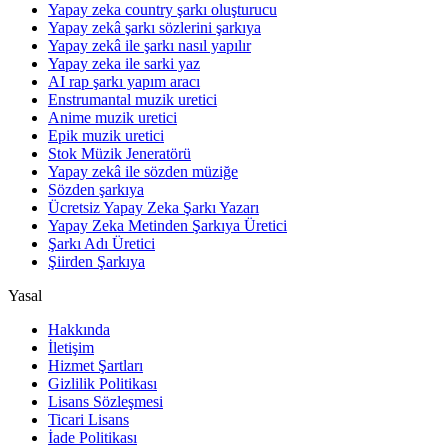
Yapay zeka country şarkı oluşturucu
Yapay zekâ şarkı sözlerini şarkıya
Yapay zekâ ile şarkı nasıl yapılır
Yapay zeka ile sarki yaz
AI rap şarkı yapım aracı
Enstrumantal muzik uretici
Anime muzik uretici
Epik muzik uretici
Stok Müzik Jeneratörü
Yapay zekâ ile sözden müziğe
Sözden şarkıya
Ücretsiz Yapay Zeka Şarkı Yazarı
Yapay Zeka Metinden Şarkıya Üretici
Şarkı Adı Üretici
Şiirden Şarkıya
Yasal
Hakkında
İletişim
Hizmet Şartları
Gizlilik Politikası
Lisans Sözleşmesi
Ticari Lisans
İade Politikası