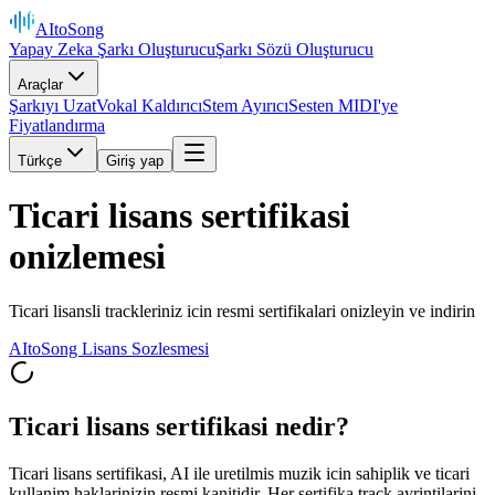
AItoSong
Yapay Zeka Şarkı Oluşturucu
Şarkı Sözü Oluşturucu
Araçlar
Şarkıyı Uzat
Vokal Kaldırıcı
Stem Ayırıcı
Sesten MIDI'ye
Fiyatlandırma
Türkçe
Giriş yap
Ticari lisans sertifikasi
onizlemesi
Ticari lisansli trackleriniz icin resmi sertifikalari onizleyin ve indirin
AItoSong Lisans Sozlesmesi
Ticari lisans sertifikasi nedir?
Ticari lisans sertifikasi, AI ile uretilmis muzik icin sahiplik ve ticari
kullanim haklarinizin resmi kanitidir. Her sertifika track ayrintilarini,