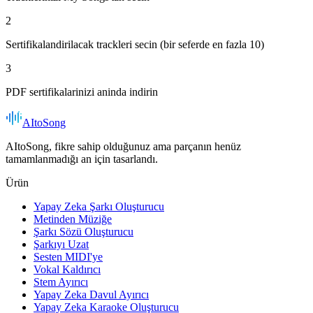
2
Sertifikalandirilacak trackleri secin (bir seferde en fazla 10)
3
PDF sertifikalarinizi aninda indirin
AItoSong
AItoSong, fikre sahip olduğunuz ama parçanın henüz
tamamlanmadığı an için tasarlandı.
Ürün
Yapay Zeka Şarkı Oluşturucu
Metinden Müziğe
Şarkı Sözü Oluşturucu
Şarkıyı Uzat
Sesten MIDI'ye
Vokal Kaldırıcı
Stem Ayırıcı
Yapay Zeka Davul Ayırıcı
Yapay Zeka Karaoke Oluşturucu