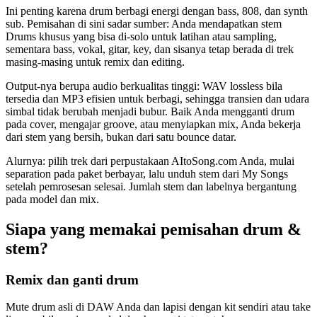
Ini penting karena drum berbagi energi dengan bass, 808, dan synth
sub. Pemisahan di sini sadar sumber: Anda mendapatkan stem
S
M
Drums khusus yang bisa di-solo untuk latihan atau sampling,
Orchestral
sementara bass, vokal, gitar, key, dan sisanya tetap berada di trek
Brass
×
2
masing-masing untuk remix dan editing.
S
M
Output-nya berupa audio berkualitas tinggi: WAV lossless bila
Strings
×
2
tersedia dan MP3 efisien untuk berbagi, sehingga transien dan udara
simbal tidak berubah menjadi bubur. Baik Anda mengganti drum
pada cover, mengajar groove, atau menyiapkan mix, Anda bekerja
S
M
dari stem yang bersih, bukan dari satu bounce datar.
Woodwinds
×
2
Alurnya: pilih trek dari perpustakaan AItoSong.com Anda, mulai
separation pada paket berbayar, lalu unduh stem dari My Songs
S
M
setelah pemrosesan selesai. Jumlah stem dan labelnya bergantung
Electronic
pada model dan mix.
Synth
×
2
Siapa yang memakai pemisahan drum &
S
M
stem?
Vocal
Vocals
Remix dan ganti drum
S
M
Mute drum asli di DAW Anda dan lapisi dengan kit sendiri atau take
Backing Vocals