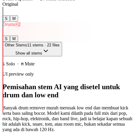
Original
S
M
Drums
×2
S
M
Other Stems
11
stems ·
22
files
Show all stems
Rhythm
Solo ·
Mute
Bass
S
×
2
M
UI preview only
S
M
Percussion
×
2
Pemisahan stem AI yang disetel untuk
drum dan low end
S
M
Harmonic
Banyak drum remover murah merusak low end dan membuat kick
Guitar
×
3
serta bass saling bocor. Model kami dilatih pada full mix dari pop,
rock, hip-hop, elektronik, dan band live, jadi ia belajar kapan sebuah
hit adalah kick, snare, tom, atau room mic, bukan sekadar semua
S
M
yang ada di bawah 120 Hz.
Keyboard
×
3