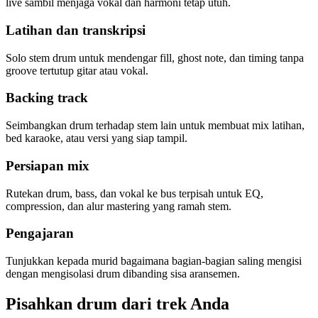
live sambil menjaga vokal dan harmoni tetap utuh.
Latihan dan transkripsi
S
M
Atmospheric
FX
×
2
Solo stem drum untuk mendengar fill, ghost note, dan timing tanpa
groove tertutup gitar atau vokal.
S
M
Backing track
Seimbangkan drum terhadap stem lain untuk membuat mix latihan,
bed karaoke, atau versi yang siap tampil.
Persiapan mix
Rutekan drum, bass, dan vokal ke bus terpisah untuk EQ,
compression, dan alur mastering yang ramah stem.
Pengajaran
Tunjukkan kepada murid bagaimana bagian-bagian saling mengisi
dengan mengisolasi drum dibanding sisa aransemen.
Pisahkan drum dari trek Anda