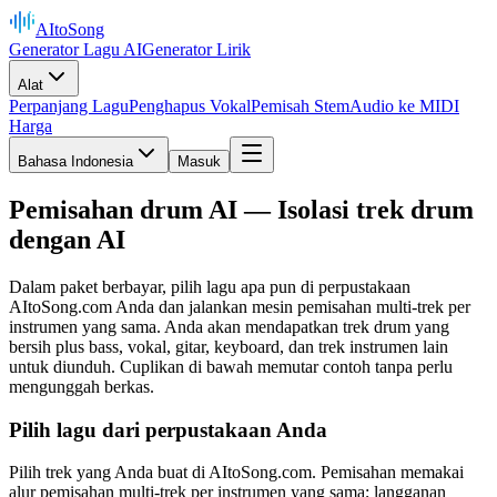
AItoSong
Generator Lagu AI
Generator Lirik
Alat
Perpanjang Lagu
Penghapus Vokal
Pemisah Stem
Audio ke MIDI
Harga
Bahasa Indonesia
Masuk
Pemisahan drum AI — Isolasi trek drum
dengan AI
Dalam paket berbayar, pilih lagu apa pun di perpustakaan
AItoSong.com Anda dan jalankan mesin pemisahan multi-trek per
instrumen yang sama. Anda akan mendapatkan trek drum yang
bersih plus bass, vokal, gitar, keyboard, dan trek instrumen lain
untuk diunduh. Cuplikan di bawah memutar contoh tanpa perlu
mengunggah berkas.
Pilih lagu dari perpustakaan Anda
Pilih trek yang Anda buat di AItoSong.com. Pemisahan memakai
alur pemisahan multi-trek per instrumen yang sama; langganan