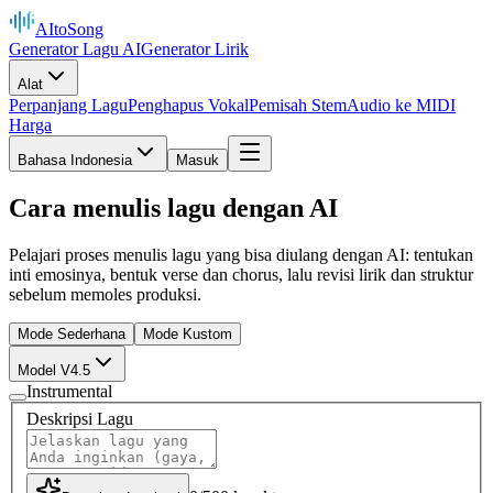
AItoSong
Generator Lagu AI
Generator Lirik
Alat
Perpanjang Lagu
Penghapus Vokal
Pemisah Stem
Audio ke MIDI
Harga
Bahasa Indonesia
Masuk
Cara menulis lagu dengan AI
Pelajari proses menulis lagu yang bisa diulang dengan AI: tentukan
inti emosinya, bentuk verse dan chorus, lalu revisi lirik dan struktur
sebelum memoles produksi.
Mode Sederhana
Mode Kustom
Model V4.5
Instrumental
Deskripsi Lagu