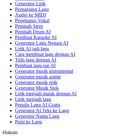
Generator Lirik
Perpanjang Lagu
Audio ke MIDI
Penghapus Vokal
Pemisah Stem
Pemisah Drum AI
Pembuat Karaoke AI
Generator Lagu Negara AI
Lirik AI jadi lagu
Cara membuat lagu dengan AI
Tulis lagu dengan AI
Pembuat lagu rap AI
Generator musik instrumental
Generator musik anime
Generator musik epik
Generator Musik Stok
Lirik menjadi musik dengan AI
Lirik menjadi lagu
Penulis Lagu AI Gratis
Generator AI Teks ke Lagu
Generator Nama Lagu
Puisi ke Lagu
Hukum