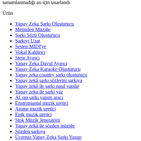
tamamlanmadığı an için tasarlandı.
Ürün
Yapay Zeka Şarkı Oluşturucu
Metinden Müziğe
Şarkı Sözü Oluşturucu
Şarkıyı Uzat
Sesten MIDI'ye
Vokal Kaldırıcı
Stem Ayırıcı
Yapay Zeka Davul Ayırıcı
Yapay Zeka Karaoke Oluşturucu
Yapay zeka country şarkı oluşturucu
Yapay zekâ şarkı sözlerini şarkıya
Yapay zekâ ile şarkı nasıl yapılır
Yapay zeka ile sarki yaz
AI rap şarkı yapım aracı
Enstrumantal muzik uretici
Anime muzik uretici
Epik muzik uretici
Stok Müzik Jeneratörü
Yapay zekâ ile sözden müziğe
Sözden şarkıya
Ücretsiz Yapay Zeka Şarkı Yazarı