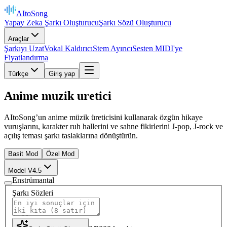
AItoSong
Yapay Zeka Şarkı Oluşturucu
Şarkı Sözü Oluşturucu
Araçlar
Şarkıyı Uzat
Vokal Kaldırıcı
Stem Ayırıcı
Sesten MIDI'ye
Fiyatlandırma
Türkçe
Giriş yap
Anime muzik uretici
AItoSong’un anime müzik üreticisini kullanarak özgün hikaye
vuruşlarını, karakter ruh hallerini ve sahne fikirlerini J-pop, J-rock ve
açılış teması şarkı taslaklarına dönüştürün.
Basit Mod
Özel Mod
Model V4.5
Enstrümantal
Şarkı Sözleri