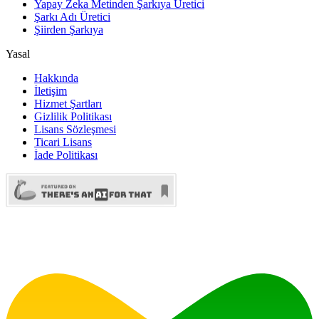
Yapay Zeka Metinden Şarkıya Üretici
Şarkı Adı Üretici
Şiirden Şarkıya
Yasal
Hakkında
İletişim
Hizmet Şartları
Gizlilik Politikası
Lisans Sözleşmesi
Ticari Lisans
İade Politikası