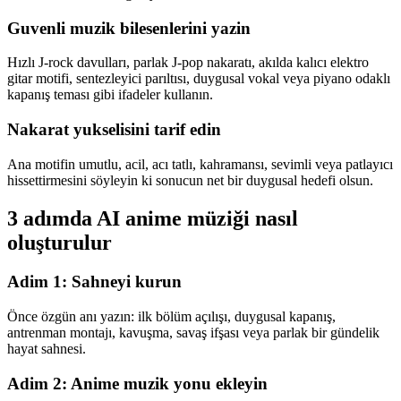
Guvenli muzik bilesenlerini yazin
Hızlı J-rock davulları, parlak J-pop nakaratı, akılda kalıcı elektro
gitar motifi, sentezleyici parıltısı, duygusal vokal veya piyano odaklı
kapanış teması gibi ifadeler kullanın.
Nakarat yukselisini tarif edin
Ana motifin umutlu, acil, acı tatlı, kahramansı, sevimli veya patlayıcı
hissettirmesini söyleyin ki sonucun net bir duygusal hedefi olsun.
3 adımda AI anime müziği nasıl
oluşturulur
Adim 1: Sahneyi kurun
Önce özgün anı yazın: ilk bölüm açılışı, duygusal kapanış,
antrenman montajı, kavuşma, savaş ifşası veya parlak bir gündelik
hayat sahnesi.
Adim 2: Anime muzik yonu ekleyin