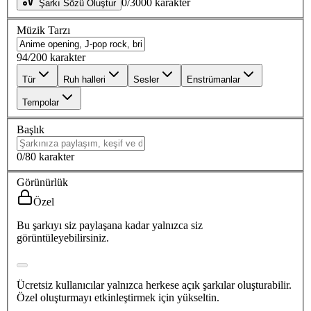
0
/
3000
karakter
Şarkı Sözü Oluştur
Müzik Tarzı
94
/
200
karakter
Tür
Ruh halleri
Sesler
Enstrümanlar
Tempolar
Başlık
0
/
80
karakter
Görünürlük
Özel
Bu şarkıyı siz paylaşana kadar yalnızca siz
görüntüleyebilirsiniz.
Ücretsiz kullanıcılar yalnızca herkese açık şarkılar oluşturabilir.
Özel oluşturmayı etkinleştirmek için yükseltin.