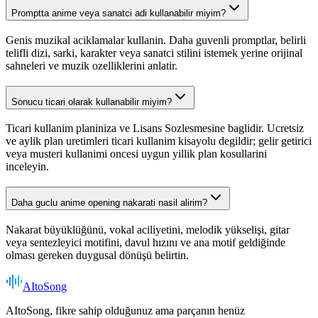
Promptta anime veya sanatci adi kullanabilir miyim?
Genis muzikal aciklamalar kullanin. Daha guvenli promptlar, belirli
telifli dizi, sarki, karakter veya sanatci stilini istemek yerine orijinal
sahneleri ve muzik ozelliklerini anlatir.
Sonucu ticari olarak kullanabilir miyim?
Ticari kullanim planiniza ve Lisans Sozlesmesine baglidir. Ucretsiz
ve aylik plan uretimleri ticari kullanim kisayolu degildir; gelir getirici
veya musteri kullanimi oncesi uygun yillik plan kosullarini
inceleyin.
Daha guclu anime opening nakarati nasil alirim?
Nakarat büyüklüğünü, vokal aciliyetini, melodik yükselişi, gitar
veya sentezleyici motifini, davul hızını ve ana motif geldiğinde
olması gereken duygusal dönüşü belirtin.
AItoSong
AItoSong, fikre sahip olduğunuz ama parçanın henüz