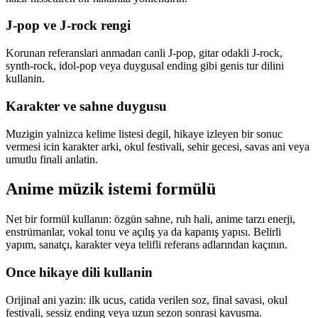
J-pop ve J-rock rengi
Korunan referanslari anmadan canli J-pop, gitar odakli J-rock,
synth-rock, idol-pop veya duygusal ending gibi genis tur dilini
kullanin.
Karakter ve sahne duygusu
Muzigin yalnizca kelime listesi degil, hikaye izleyen bir sonuc
vermesi icin karakter arki, okul festivali, sehir gecesi, savas ani veya
umutlu finali anlatin.
Anime müzik istemi formülü
Net bir formül kullanın: özgün sahne, ruh hali, anime tarzı enerji,
enstrümanlar, vokal tonu ve açılış ya da kapanış yapısı. Belirli
yapım, sanatçı, karakter veya telifli referans adlarından kaçının.
Once hikaye dili kullanin
Orijinal ani yazin: ilk ucus, catida verilen soz, final savasi, okul
festivali, sessiz ending veya uzun sezon sonrasi kavusma.