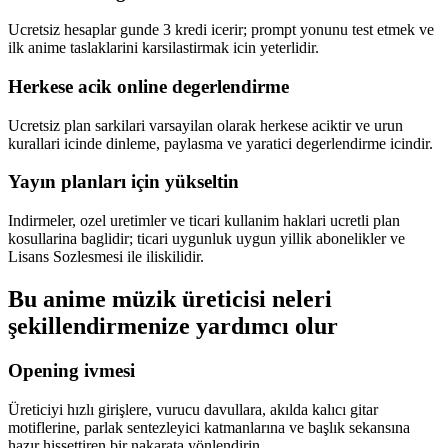
Ucretsiz hesaplar gunde 3 kredi icerir; prompt yonunu test etmek ve
ilk anime taslaklarini karsilastirmak icin yeterlidir.
Herkese acik online degerlendirme
Ucretsiz plan sarkilari varsayilan olarak herkese aciktir ve urun
kurallari icinde dinleme, paylasma ve yaratici degerlendirme icindir.
Yayın planları için yükseltin
Indirmeler, ozel uretimler ve ticari kullanim haklari ucretli plan
kosullarina baglidir; ticari uygunluk uygun yillik abonelikler ve
Lisans Sozlesmesi ile iliskilidir.
Bu anime müzik üreticisi neleri
şekillendirmenize yardımcı olur
Opening ivmesi
Üreticiyi hızlı girişlere, vurucu davullara, akılda kalıcı gitar
motiflerine, parlak sentezleyici katmanlarına ve başlık sekansına
hazır hissettiren bir nakarata yönlendirin.