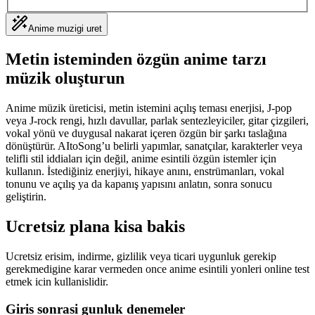
Anime muzigi uret
Metin isteminden özgün anime tarzı
müzik oluşturun
Anime müzik üreticisi, metin istemini açılış teması enerjisi, J-pop
veya J-rock rengi, hızlı davullar, parlak sentezleyiciler, gitar çizgileri,
vokal yönü ve duygusal nakarat içeren özgün bir şarkı taslağına
dönüştürür. AItoSong’u belirli yapımlar, sanatçılar, karakterler veya
telifli stil iddiaları için değil, anime esintili özgün istemler için
kullanın. İstediğiniz enerjiyi, hikaye anını, enstrümanları, vokal
tonunu ve açılış ya da kapanış yapısını anlatın, sonra sonucu
geliştirin.
Ucretsiz plana kisa bakis
Ucretsiz erisim, indirme, gizlilik veya ticari uygunluk gerekip
gerekmedigine karar vermeden once anime esintili yonleri online test
etmek icin kullanislidir.
Giris sonrasi gunluk denemeler