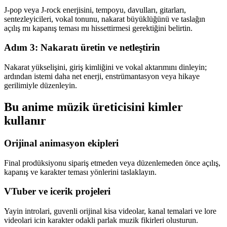
J-pop veya J-rock enerjisini, tempoyu, davulları, gitarları,
sentezleyicileri, vokal tonunu, nakarat büyüklüğünü ve taslağın
açılış mı kapanış teması mı hissettirmesi gerektiğini belirtin.
Adım 3: Nakaratı üretin ve netleştirin
Nakarat yükselişini, giriş kimliğini ve vokal aktarımını dinleyin;
ardından istemi daha net enerji, enstrümantasyon veya hikaye
gerilimiyle düzenleyin.
Bu anime müzik üreticisini kimler
kullanır
Orijinal animasyon ekipleri
Final prodüksiyonu sipariş etmeden veya düzenlemeden önce açılış,
kapanış ve karakter teması yönlerini taslaklayın.
VTuber ve icerik projeleri
Yayin introlari, guvenli orijinal kisa videolar, kanal temalari ve lore
videolari icin karakter odakli parlak muzik fikirleri olusturun.