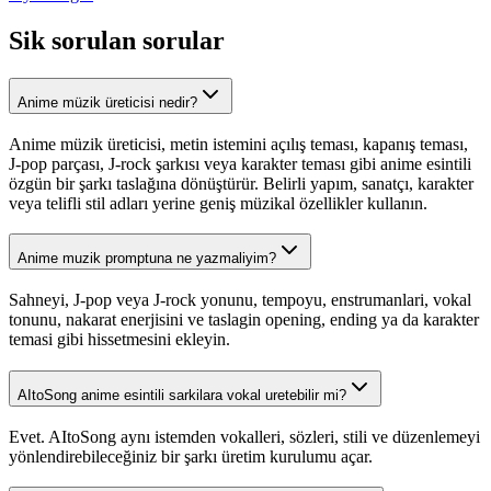
Sik sorulan sorular
Anime müzik üreticisi nedir?
Anime müzik üreticisi, metin istemini açılış teması, kapanış teması,
J-pop parçası, J-rock şarkısı veya karakter teması gibi anime esintili
özgün bir şarkı taslağına dönüştürür. Belirli yapım, sanatçı, karakter
veya telifli stil adları yerine geniş müzikal özellikler kullanın.
Anime muzik promptuna ne yazmaliyim?
Sahneyi, J-pop veya J-rock yonunu, tempoyu, enstrumanlari, vokal
tonunu, nakarat enerjisini ve taslagin opening, ending ya da karakter
temasi gibi hissetmesini ekleyin.
AItoSong anime esintili sarkilara vokal uretebilir mi?
Evet. AItoSong aynı istemden vokalleri, sözleri, stili ve düzenlemeyi
yönlendirebileceğiniz bir şarkı üretim kurulumu açar.