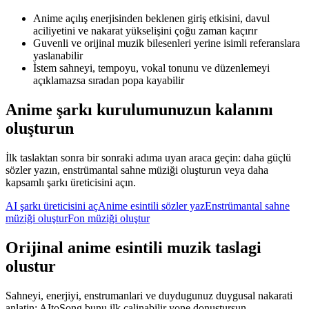
Anime açılış enerjisinden beklenen giriş etkisini, davul
aciliyetini ve nakarat yükselişini çoğu zaman kaçırır
Guvenli ve orijinal muzik bilesenleri yerine isimli referanslara
yaslanabilir
İstem sahneyi, tempoyu, vokal tonunu ve düzenlemeyi
açıklamazsa sıradan popa kayabilir
Anime şarkı kurulumunuzun kalanını
oluşturun
İlk taslaktan sonra bir sonraki adıma uyan araca geçin: daha güçlü
sözler yazın, enstrümantal sahne müziği oluşturun veya daha
kapsamlı şarkı üreticisini açın.
AI şarkı üreticisini aç
Anime esintili sözler yaz
Enstrümantal sahne
müziği oluştur
Fon müziği oluştur
Orijinal anime esintili muzik taslagi
olustur
Sahneyi, enerjiyi, enstrumanlari ve duydugunuz duygusal nakarati
anlatin; AItoSong bunu ilk calinabilir yone donustursun.