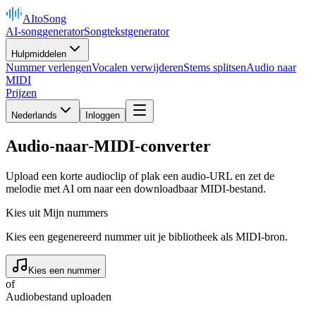
AItoSong
AI-songgenerator
Songtekstgenerator
Hulpmiddelen
Nummer verlengen
Vocalen verwijderen
Stems splitsen
Audio naar
MIDI
Prijzen
Nederlands
Inloggen
Audio-naar-MIDI-converter
Upload een korte audioclip of plak een audio-URL en zet de
melodie met AI om naar een downloadbaar MIDI-bestand.
Kies uit Mijn nummers
Kies een gegenereerd nummer uit je bibliotheek als MIDI-bron.
Kies een nummer
of
Audiobestand uploaden