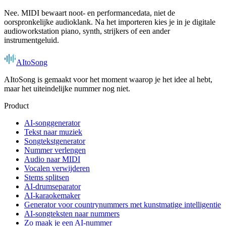
Nee. MIDI bewaart noot- en performancedata, niet de
oorspronkelijke audioklank. Na het importeren kies je in je digitale
audioworkstation piano, synth, strijkers of een ander
instrumentgeluid.
AItoSong
AItoSong is gemaakt voor het moment waarop je het idee al hebt,
maar het uiteindelijke nummer nog niet.
Product
AI-songgenerator
Tekst naar muziek
Songtekstgenerator
Nummer verlengen
Audio naar MIDI
Vocalen verwijderen
Stems splitsen
AI-drumseparator
AI-karaokemaker
Generator voor countrynummers met kunstmatige intelligentie
AI-songteksten naar nummers
Zo maak je een AI-nummer