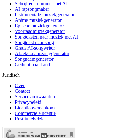
Schrijf een nummer met AI
AI-rapsongmaker
Instrumentale muziekgenerator
Anime muziekgenerator
Epische muziekgenerator
Voorraadmuziekgenerator
Songteksten naar muziek met AI
Songtekst naar song
Gratis AI-songwriter
AI-tekst-naar-songgenerator
Songnaamgenerator
Gedicht naar Lied
Juridisch
Over
Contact
Servicevoorwaarden
Privacybeleid
Licentieovereenkomst
Commerciële licentie
Restitutiebeleid