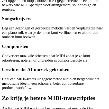
Zet opgenomen loops, hooks en AI-gegenereerde ideeën om in
bewerkbare MIDI-partijen voor arrangement, sounddesign en
remixes.
Songschrijvers
Leg een gezongen of gespeelde melodie vast en verplaats die naar
een piano roll, waar je de noten kunt verfijnen en er akkoorden
omheen kunt bouwen.
Componisten
Converteer muzikale schetsen naar MIDI zodat je ze kunt
orkestreren, noteren of uitbreiden in compositiesoftware.
Creators die AI-muziek gebruiken
Haal een MIDI-schets uit gegenereerde audio en hergebruik het
melodische idee in een schonere, beter controleerbare
productieworkflow.
Zo krijg je betere MIDI-transcripties
Audio naar MIDI werkt het best wanneer het muzikale idee